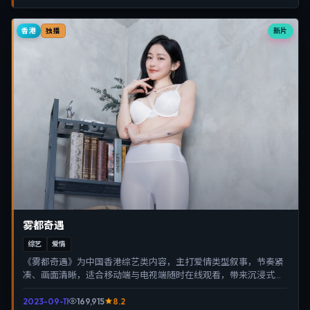
香港
新片
独播
雾都奇遇
综艺
爱情
《雾都奇遇》为中国香港综艺类内容，主打爱情类型叙事，节奏紧
凑、画面清晰，适合移动端与电视端随时在线观看，带来沉浸式视
听体验。
2023-09-11
169,915
8.2