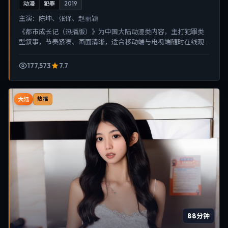
动漫
犯罪
2019
主演：
陈坤、张译、赵丽颖
《都市成长记（热播版）》为中国大陆动漫类内容，主打犯罪类
型叙事，节奏紧凑、画面清晰，适合移动端与电视端随时在线观
看，带来沉浸式视听体验。
177,573
7.7
大陆
热播
88分钟