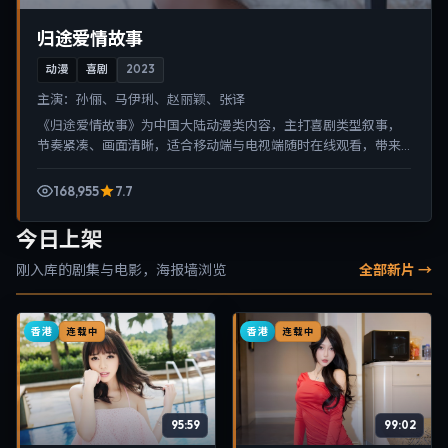
归途爱情故事
动漫
喜剧
2023
主演：
孙俪、马伊琍、赵丽颖、张译
《归途爱情故事》为中国大陆动漫类内容，主打喜剧类型叙事，
节奏紧凑、画面清晰，适合移动端与电视端随时在线观看，带来
沉浸式视听体验。
168,955
7.7
今日上架
刚入库的剧集与电影，海报墙浏览
全部新片 →
香港
香港
连载中
连载中
95:59
99:02