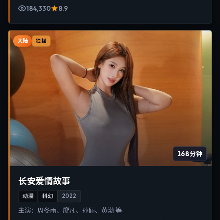
184,330
8.9
大陆
独播
168分钟
长安爱情故事
动漫
科幻
2022
主演：
周冬雨、廖凡、孙俪、黄渤 等