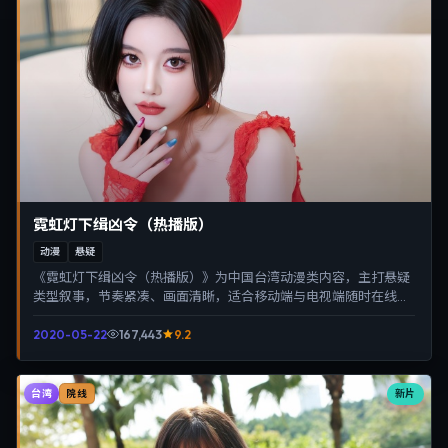
霓虹灯下缉凶令（热播版）
动漫
悬疑
《霓虹灯下缉凶令（热播版）》为中国台湾动漫类内容，主打悬疑
类型叙事，节奏紧凑、画面清晰，适合移动端与电视端随时在线观
看，带来沉浸式视听体验。
2020-05-22
167,443
9.2
台湾
新片
院线