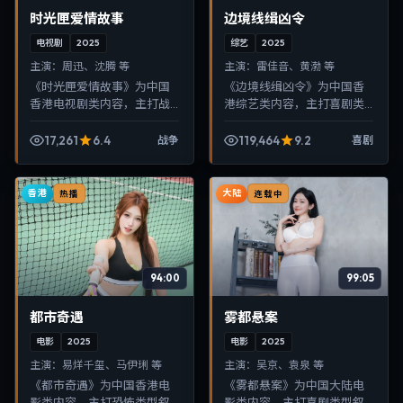
时光匣爱情故事
边境线缉凶令
电视剧
2025
综艺
2025
主演：
周迅、沈腾 等
主演：
雷佳音、黄渤 等
《时光匣爱情故事》为中国
《边境线缉凶令》为中国香
香港电视剧类内容，主打战
港综艺类内容，主打喜剧类
争类型叙事，节奏紧凑、画
型叙事，节奏紧凑、画面清
面清晰，适合移动端与电视
晰，适合移动端与电视端随
17,261
6.4
119,464
9.2
战争
喜剧
端随时在线观看，带来沉浸
时在线观看，带来沉浸式视
式视听体验。
听体验。
香港
大陆
热播
连载中
94:00
99:05
都市奇遇
雾都悬案
电影
2025
电影
2025
主演：
易烊千玺、马伊琍 等
主演：
吴京、袁泉 等
《都市奇遇》为中国香港电
《雾都悬案》为中国大陆电
影类内容，主打恐怖类型叙
影类内容，主打喜剧类型叙