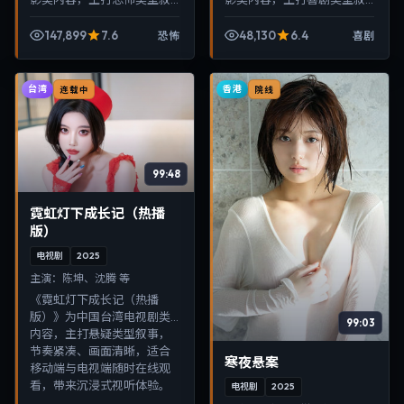
事，节奏紧凑、画面清晰，
事，节奏紧凑、画面清晰，
适合移动端与电视端随时在
适合移动端与电视端随时在
147,899
7.6
48,130
6.4
恐怖
喜剧
线观看，带来沉浸式视听体
线观看，带来沉浸式视听体
验。
验。
台湾
香港
连载中
院线
99:48
霓虹灯下成长记（热播
版）
电视剧
2025
主演：
陈坤、沈腾 等
《霓虹灯下成长记（热播
版）》为中国台湾电视剧类
99:03
内容，主打悬疑类型叙事，
节奏紧凑、画面清晰，适合
寒夜悬案
移动端与电视端随时在线观
看，带来沉浸式视听体验。
电视剧
2025