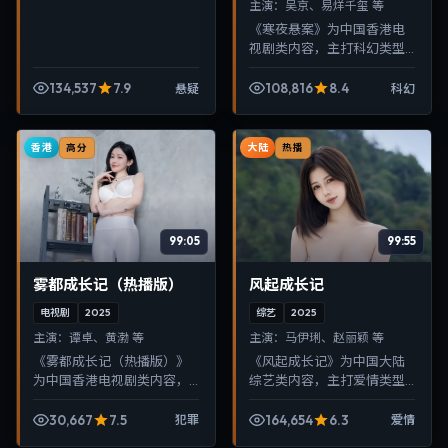
主演：
吴京、易烊千玺 等
《寒夜悬案》为中国香港电
视剧类内容，主打科幻类型
叙事，节奏紧凑、画面清
晰，适合移动端与电视端随
134,537
7.9
108,816
8.4
悬疑
科幻
时在线观看，带来沉浸式视
听体验。
香港
大陆
高分
热播
99:05
99:55
雾都成长记（热播版）
风起成长记
电视剧
2025
综艺
2025
主演：
谭卓、黄渤 等
主演：
马伊琍、赵丽颖 等
《雾都成长记（热播版）》
《风起成长记》为中国大陆
为中国香港电视剧类内容，
综艺类内容，主打爱情类型
主打犯罪类型叙事，节奏紧
叙事，节奏紧凑、画面清
凑、画面清晰，适合移动端
晰，适合移动端与电视端随
30,667
7.5
164,654
6.3
犯罪
爱情
与电视端随时在线观看，带
时在线观看，带来沉浸式视